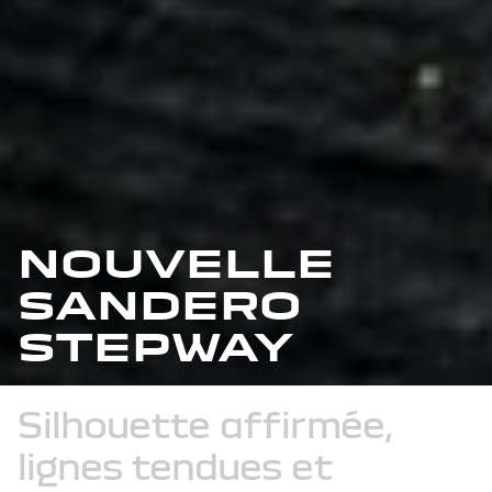
NOUVELLE
SANDERO
STEPWAY
Silhouette
affirmée,
lignes
tendues
et