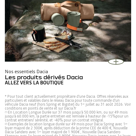
Nos essentiels Dacia
Les produits dérivés Dacia
ALLEZ VERS LA BOUTIQUE
* Pour tout client actuellement propriétaire d’une Dacia. Offres réservées aux
particuliers et valables dans le réseau Dacia pour toute commande d’un
véhicule Dacia neuf (hors Spring et Bigster) du 1
juillet au 31 août 2026. Voir
er
conditions en points de vente et sur Dacia.fr
En Location Longue Durée sur 37 mois jusqu’à 50.000 km, ou sur 49 mois
(1)
jusqu’à 60.000 km, la partie entretien est remisée à hauteur de -15%pour un
contrat entretien/ sérénité, et -40% pour un contrat intégral.
Exemples de location longue durée sur 49 mois pour Dacia Spring avec 1
(2)
er
loyer majoré de 2 300€, après déduction de la prime CEE de 400 €, Nouvelle
Dacia Sandero avec 1
loyer majoré de 1 900€ , Nouvelle Dacia Sandero
er
er
er