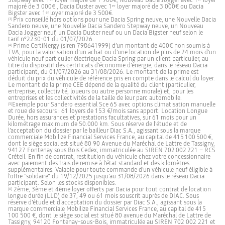
Stepway avec 1
loyer majoré de 1 900€, Nouveau Dacia Jogger avec 1
loyer
majoré de 3 000€ ,
Dacia Duster avec 1
loyer majoré de 3 000€ ou Dacia
er
Bigster avec 1
loyer majoré de 3 500€.
er
Prix conseillé hors options pour une Dacia Spring neuve, une Nouvelle Dacia
(3)
Sandero neuve, une Nouvelle Dacia Sandero Stepway neuve, un Nouveau
Dacia Jogger neuf, un Dacia Duster neuf ou un Dacia Bigster neuf selon le
tarif n°2230-01 du 01/07/2026.
Prime CertiNergy (siren 798641999) d’un montant de 400€ non soumis à
(4)
TVA, pour la valorisation d'un achat ou d’une location de plus de 24 mois d’un
véhicule neuf particulier électrique Dacia Spring par un client particulier, au
titre du dispositif des certificats d’économie d’énergie, dans le réseau Dacia
participant, du 01/07/2026 au 31/08/2026. Le montant de la prime est
déduit du prix du véhicule de référence pris en compte dans le calcul du loyer.
Le montant de la prime CEE dépend de la qualité du client (particulier,
entreprise, collectivité, loueurs ou autre personne morale) et, pour les
entreprises et les collectivités de la taille de leur parc automobile.
Exemple pour Sandero essential Sce 65 avec options climatisation manuelle
(5)
et roue de secours : 61 loyers de 153 €/mois sans apport. Location Longue
Durée, hors assurances et prestations facultatives, sur 61 mois pour un
kilométrage maximum de 50.000 km. Sous réserve de l’étude et de
l’acceptation du dossier par le bailleur Diac S.A., agissant sous la marque
commerciale Mobilize Financial Services France, au capital de 415 100 500 €,
dont le siège social est situé 80 90 Avenue du Maréchal de Lattre de Tassigny,
94127 Fontenay sous Bois Cedex, immatriculée au SIREN 702 002 221 – RCS
Créteil. En fin de contrat, restitution du véhicule chez votre concessionnaire
avec paiement des frais de remise à l’état standard et des kilomètres
supplémentaires. Valable pour toute commande d'un véhicule neuf éligible à
l'offre "solidaire" du 19/12/2025 jusqu’au 31/08/2026 dans le réseau Dacia
participant. Selon les stocks disponibles.
2ème, 3ème et 4ème loyer offerts par Dacia pour tout contrat de location
(6)
longue durée (LLD) de 37, 49 ou 61 mois souscrit auprès de DIAC. Sous
réserve d'étude et d'acceptation du dossier par Diac S.A., agissant sous la
marque commerciale Mobilize Financial Services France, au capital de 415
100 500 €, dont le siège social est situé 80 avenue du Maréchal de Lattre de
Tassigny, 94120 Fontenay-sous-Bois, immatriculée au SIREN 702 002 221 et