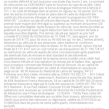
un numéro définitif et soit loué pour une durée d'au moins 2 ans. Le montant
de cette prime via CERTINERGY varie en fonction du type de société. Cette
prime n’est pas cumulable avec le bonus écologique mentionné à l'article D.
251-1 du code de l'énergie dans sa version en vigueur au 1er janvier 2025 ou
avec les autres incitations mises en place dans le cadre du dispositif des
certificats d'économies d'énergie, et notamment le programme CEE PRO-
INNO-85 " Location sociale de voitures électriques. Attention : le montant du
premier loyer majoré doit être égal ou supérieur au montant de la prime CEE
auquel vous êtes éligible. Après livraison du véhicule, vous devrez procéder au
paiement du premier loyer majoré déduction faite du montant de l'aide à
laquelle vous êtes éligible). Prix remisé calculé par rapport au prix tarif
conseillé N°223000 du 02/06/2026 de 19 700€ TTC, sans apport, soit 36
loyers de 335 € TTC pour 36 mois ou 90 000 km (au 1er des 2 termes atteint),
l'assistance au véhicule et aux personnes, selon barème et conditions
contractuelles à disposition dans le réseau. En fin de contrat, option d’achat
finale de 9 131 € HT soit un coût total en cas d’acquisition de 21 190,72€ HT
ou restitution du véhicule auprès de votre concessionnaire après paiement
des éventuels frais de remises en état standard et des kilomètres
supplémentaires. Le montant de la reprise servira à solder votre crédit-bail.
Sous réserve d'étude et d’acceptation du dossier par le bailleur Diac, agissant
sous la marque commerciale Mobilize Financial Services, SA au capital de
415.100.500 € - établissement de crédit et intermédiaire en assurances -
siège social : 80 90 Avenue du Maréchal de Lattre de Tassigny, 94127
Fontenay sous Bois Cedex, immatriculée au SIREN 702 002 221 – RCS Créteil
- N° ORIAS : 07 004 966 - www.orias.fr. Assistance souscrite par Diac auprès
de AXA Assistance France Assurances, SA au capital de 24 099 560,20 euros,
entreprise d’assurance régie par le Code des assurances, SIREN 451.392.724
RCS Nanterre - 8 rue Paul Vaillant-Couturier 92240 Malakoff, dont les
opérations sont soumises au contrôle de l’Autorité de Contrôle Prudentiel et
de Résolution sise 4 Place de Budapest - CS 92459 - 75436 Paris Cedex 09.
Offres non cumulables réservées aux sociétés (hors loueurs, administrations,
clients sous protocoles nationaux ou régionaux), valable du 01/07/2026 au
31/08/2026 dans les points de vente participants, intermédiaires non
exclusifs.