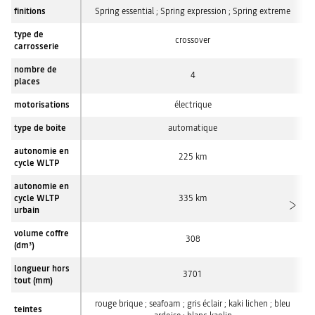
finitions
Spring essential ; Spring expression ; Spring extreme
type de
crossover
carrosserie
nombre de
4
places
motorisations
électrique
type de boite
automatique
autonomie en
225 km
cycle WLTP
autonomie en
cycle WLTP
335 km
urbain
volume coffre
308
(dm
)
3
longueur hors
3701
tout (mm)
rouge brique ; seafoam ; gris éclair ; kaki lichen ; bleu
teintes