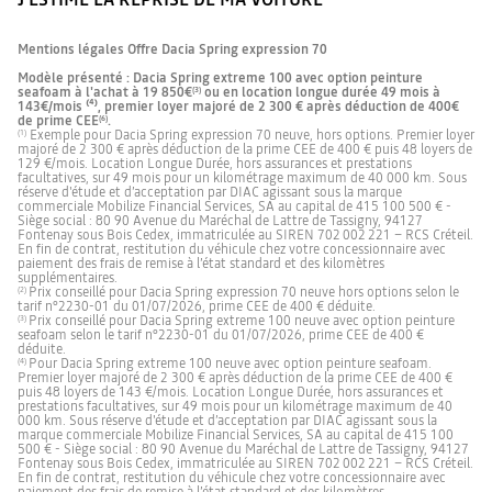
Mentions légales Offre Dacia Spring expression 70
Modèle présenté : Dacia Spring extreme 100 avec option peinture
seafoam à l'achat à 19 850€
ou en location longue durée 49 mois à
(3)
143€/mois ⁽⁴⁾, premier loyer majoré de 2 300 € après déduction de 400€
de prime CEE
.
(6)
Exemple pour Dacia Spring expression 70 neuve, hors options. Premier loyer
(1)
majoré de 2 300 € après déduction de la prime CEE de 400 € puis 48 loyers de
129 €/mois. Location Longue Durée, hors assurances et prestations
facultatives, sur 49 mois pour un kilométrage maximum de 40 000 km. Sous
réserve d'étude et d’acceptation par DIAC agissant sous la marque
commerciale Mobilize Financial Services, SA au capital de 415 100 500 € -
Siège social : 80 90 Avenue du Maréchal de Lattre de Tassigny, 94127
Fontenay sous Bois Cedex, immatriculée au SIREN 702 002 221 – RCS Créteil.
En fin de contrat, restitution du véhicule chez votre concessionnaire avec
paiement des frais de remise à l’état standard et des kilomètres
supplémentaires.
Prix conseillé pour Dacia Spring expression 70 neuve hors options selon le
(2)
tarif n°2230-01 du 01/07/2026, prime CEE de 400 € déduite.
Prix conseillé pour Dacia Spring extreme 100 neuve avec option peinture
(3)
seafoam selon le tarif n°2230-01 du 01/07/2026, prime CEE de 400 €
déduite.
Pour Dacia Spring extreme 100 neuve avec option peinture seafoam.
(4)
Premier loyer majoré de 2 300 € après déduction de la prime CEE de 400 €
puis 48 loyers de 143 €/mois. Location Longue Durée, hors assurances et
prestations facultatives, sur 49 mois pour un kilométrage maximum de 40
000 km. Sous réserve d'étude et d’acceptation par DIAC agissant sous la
marque commerciale Mobilize Financial Services, SA au capital de 415 100
500 € - Siège social : 80 90 Avenue du Maréchal de Lattre de Tassigny, 94127
Fontenay sous Bois Cedex, immatriculée au SIREN 702 002 221 – RCS Créteil.
En fin de contrat, restitution du véhicule chez votre concessionnaire avec