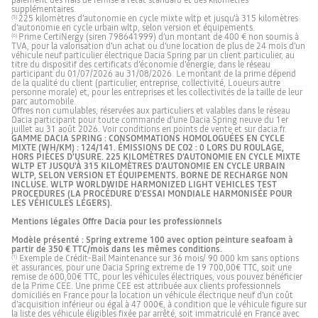
paiement des frais de remise à l’état standard et des kilomètres
supplémentaires.
225 kilomètres d’autonomie en cycle mixte wltp et jusqu'à 315 kilomètres
(5)
d'autonomie en cycle urbain wltp, selon version et équipements.
Prime CertiNergy (siren 798641999) d’un montant de 400 € non soumis à
(6)
TVA, pour la valorisation d’un achat ou d'une location de plus de 24 mois d’un
véhicule neuf particulier électrique Dacia Spring par un client particulier, au
titre du dispositif des certificats d’économie d’énergie, dans le réseau
participant du 01/07/2026 au 31/08/2026. Le montant de la prime dépend
de la qualité du client (particulier, entreprise, collectivité, Loueurs autre
personne morale) et, pour les entreprises et les collectivités de la taille de leur
parc automobile.
Offres non cumulables, réservées aux particuliers et valables dans le réseau
Dacia participant pour toute commande d’une Dacia Spring neuve du 1er
juillet au 31 août 2026. Voir conditions en points de vente et sur dacia.fr.
GAMME DACIA SPRING : CONSOMMATIONS HOMOLOGUÉES EN CYCLE
MIXTE (WH/KM) : 124/141. ÉMISSIONS DE CO2 : 0 LORS DU ROULAGE,
HORS PIÈCES D’USURE. 225 KILOMÈTRES D’AUTONOMIE EN CYCLE MIXTE
WLTP ET JUSQU'À 315 KILOMÈTRES D'AUTONOMIE EN CYCLE URBAIN
WLTP, SELON VERSION ET ÉQUIPEMENTS. BORNE DE RECHARGE NON
INCLUSE. WLTP WORLDWIDE HARMONIZED LIGHT VEHICLES TEST
PROCEDURES (LA PROCÉDURE D'ESSAI MONDIALE HARMONISÉE POUR
LES VÉHICULES LÉGERS).
Mentions légales Offre Dacia pour les professionnels
Modèle présenté : Spring extreme 100 avec option peinture seafoam à
partir de 350 € TTC/mois dans les mêmes conditions.
Exemple de Crédit-Bail Maintenance sur 36 mois/ 90 000 km sans options
(1)
et assurances, pour une Dacia Spring extreme de 19 700,00€ TTC, soit une
remise de 600,00€ TTC, pour les véhicules électriques, vous pouvez bénéficier
de la Prime CEE. Une prime CEE est attribuée aux clients professionnels
domiciliés en France pour la location un véhicule électrique neuf d'un coût
d'acquisition inférieur ou égal à 47 000€, à condition que le véhicule figure sur
la liste des véhicule éligibles fixée par arrêté, soit immatriculé en France avec