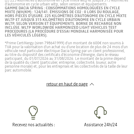
(2) 225 kilomètres d’autonomie en cycle mixte wltp et jusqu'à 315 kilomètres
d'autonomie en cycle urbain wltp, selon version et équipements.
GAMME DACIA SPRING : CONSOMMATIONS HOMOLOGUÉES EN CYCLE
MIXTE (WH/KM) : 124/141. ÉMISSIONS DE CO2 : 0 LORS DU ROULAGE,
HORS PIÈCES D’USURE. 225 KILOMÈTRES D’AUTONOMIE EN CYCLE MIXTE
WLTP ET JUSQU'À 315 KILOMÈTRES D'AUTONOMIE EN CYCLE URBAIN
WLTP, SELON VERSION ET ÉQUIPEMENTS. BORNE DE RECHARGE NON
INCLUSE. WLTP WORLDWIDE HARMONIZED LIGHT VEHICLES TEST
PROCEDURES (LA PROCÉDURE D'ESSAI MONDIALE HARMONISÉE POUR
LES VÉHICULES LÉGERS).
*Prime CertiNergy (siren 798641999) d’un montant de 600€ non soumis à
TVA pour la valorisation d’un achat ou d’une location de plus de 24 mois d’un
véhicule neuf particulier électrique Dacia Spring par un client professionnel,
au titre du dispositif des certificats d’économie d’énergie, dans le réseau
participant, du 01/07/2026 au 31/08/2026. Le montant de la prime dépend
de la qualité du client (particulier, entreprise, collectivité, loueur, autre
personne morale) et, pour les entreprises et les collectivités de la taille de leur
parc automobile.​​
retour en haut de page​
Recevez nos actualités :
Assistance 24h/24