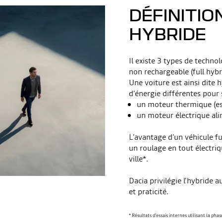
DÉFINITIO
HYBRIDE
Il existe 3 types de techno
non rechargeable (full hybri
Une voiture est ainsi dite 
d’énergie différentes pour
un moteur thermique (es
un moteur électrique ali
L’avantage d'un véhicule fu
un roulage en tout électri
ville*.
Dacia privilégie l'hybride
et praticité.​
* Résultats d’essais internes utilisant la p