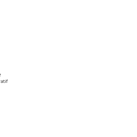
e
atif