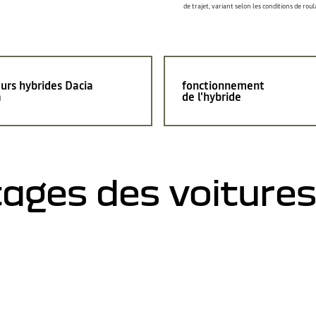
de trajet, variant selon les conditions de rou
urs hybrides Dacia
fonctionnement
a
de l'hybride
tages des voiture