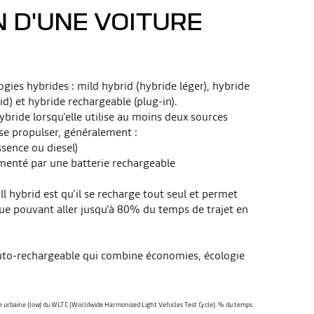
N D'UNE VOITURE
logies hybrides : mild hybrid (hybride léger), hybride
d) et hybride rechargeable (plug-in).​
hybride lorsqu'elle utilise au moins deux sources
 se propulser, généralement :
sence ou diesel)
menté par une batterie rechargeable
ll hybrid est qu'il se recharge tout seul et permet
que pouvant aller jusqu’à 80% du temps de trajet en
 auto-rechargeable qui combine économies, écologie
hase urbaine (low) du WLTC (Worldwide Harmonized Light Vehicles Test Cycle). % du temps