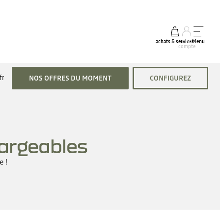
achats & services
mon
Menu
compte
fres véhicules hybrides
NOS OFFRES DU MOMENT
CONFIGUREZ
argeables
 ​!