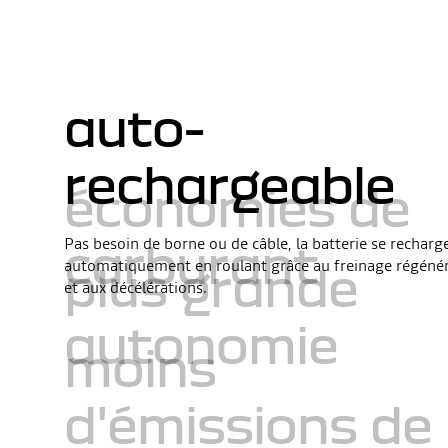
auto-
rechargeable
économies de
Pas besoin de borne ou de câble, la batterie se recharg
carburant
automatiquement en roulant grâce au freinage régénér
plus grande
et aux décélérations.
autonomie
moins
d'émissions de