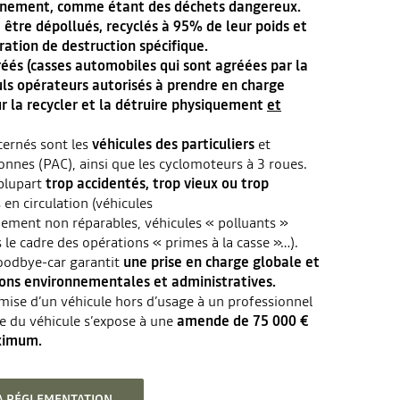
onnement, comme étant des déchets dangereux.
nt être dépollués, recyclés à 95% de leur poids et
aration de destruction spécifique.
éés (casses automobiles qui sont agréées par la
euls opérateurs autorisés à prendre en charge
ur la recycler et la détruire physiquement
et
cernés sont les
véhicules des particuliers
et
onnes (PAC), ainsi que les cyclomoteurs à 3 roues.
 plupart
trop accidentés, trop vieux ou trop
en circulation (véhicules
ent non réparables, véhicules « polluants »
 le cadre des opérations « primes à la casse »…).
Goodbye-car garantit
une prise en charge globale et
ions environnementales et administratives.
mise d’un véhicule hors d’usage à un professionnel
e du véhicule s’expose à une
amende de 75 000 €
ximum.
LA RÉGLEMENTATION