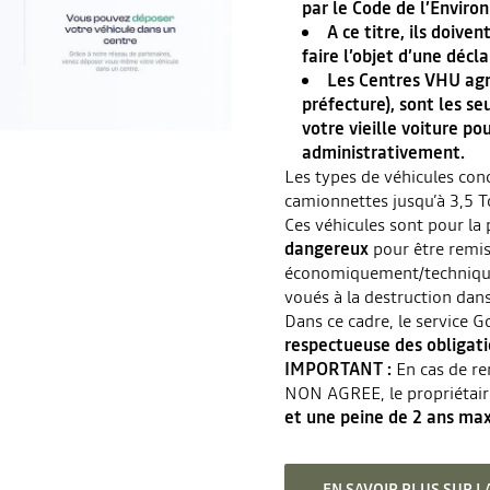
par le Code de l’Envir
A ce titre, ils doive
faire l’objet d’une décl
Les Centres VHU agr
préfecture), sont les s
votre vieille voiture po
administrativement.
Les types de véhicules con
camionnettes jusqu’à 3,5 T
Ces véhicules sont pour la
dangereux
pour être remis 
économiquement/techniquem
voués à la destruction dans
Dans ce cadre, le service 
respectueuse des obligat
IMPORTANT :
En cas de re
NON AGREE, le propriétair
et une peine de 2 ans ma
EN SAVOIR PLUS SUR 