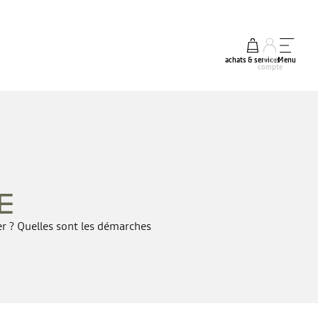
achats & services
mon
Menu
compte
E
er ? Quelles sont les démarches