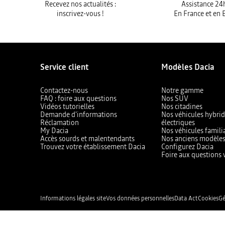
Recevez nos actualités :
Assistance 24
inscrivez-vous !
En France et en 
Service client
Modèles Dacia
Contactez-nous
Notre gamme
FAQ : foire aux questions
Nos SUV
Vidéos tutorielles
Nos citadines
Demande d'informations
Nos véhicules hybrid
Réclamation
électriques
My Dacia
Nos véhicules famili
Accès sourds et malentendants
Nos anciens modèle
Trouvez votre établissement Dacia
Configurez Dacia
Foire aux questions 
Informations légales site
Vos données personnelles
Data Act
Cookies
Gé