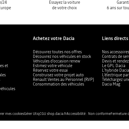
h/24
Essayez la voiture
Garanti
Europe
de votre choix
6 ans sur tou
Achetez votre Dacia
Liens directs
Découvrez toutes nos offres
Nos accessoire
Découvrez nos véhicules en stock
Contrats de ser
Véhicules d'occasion renew
Devis et rendez
es et
Estimez votre véhicule
Le GPL Dacia
Réservez votre essai
L'hybride Daci
ales
Construisez votre projet auto
L’électrique pa
s
Renault Ventes au Personnel (RVP)
Téléchargez un
Consommation des véhicules
Dacia Mag
véhicules
rer mes cookies
Gérer Utiq
CGU shop.dacia.fr
Accessibilité : Non conforme
Fermeture d