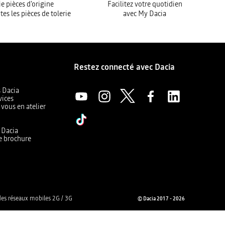
e pièces d'origine
Facilitez votre quotidien
tes les pièces de tolerie
avec My Dacia
Restez connecté avec Dacia
s Dacia
vices
 vous en atelier
a
r Dacia
e brochure
es réseaux mobiles 2G / 3G
© Dacia 2017 - 2026