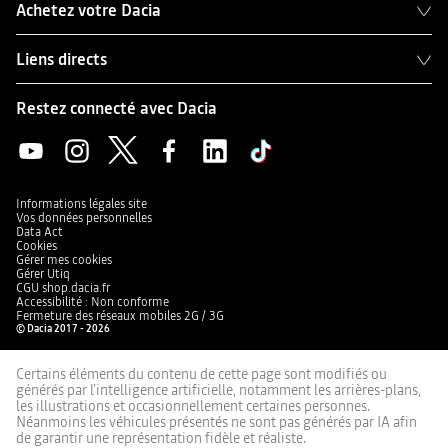
Achetez votre Dacia
Liens directs
Restez connecté avec Dacia
Informations légales site
Vos données personnelles
Data Act
Cookies
Gérer mes cookies
Gérer Utiq
CGU shop.dacia.fr
Accessibilité : Non conforme
Fermeture des réseaux mobiles 2G / 3G
© Dacia 2017 - 2026
Certains éléments du contenu de cette page sont modifiés ou
générés par l'intelligence artificielle, notamment les arrières-plans,
les illustrations et occasionnellement certaines personnes.
Néanmoins les véhicules présentés ne sont pas générés par IA afin
de garantir une représentation fidèle et réaliste.