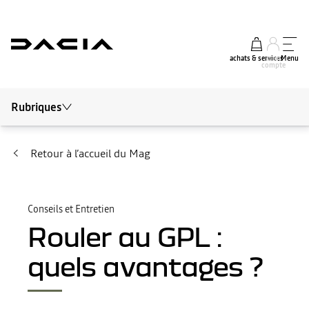
achats & services
mon
Menu
compte
Rubriques
Tout le mag
Conseils et Entretien
Retour à l’accueil du Mag
Autour de Dacia
Actualités
Conseils et Entretien
Rouler au GPL :
Electrique
quels avantages ?