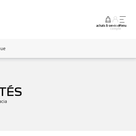
achats & services
mon
Menu
compte
que
TÉS
acia