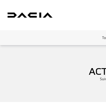
To
AC
Sui