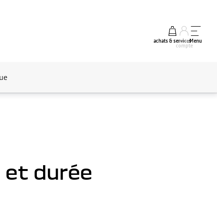
achats & services
mon
Menu
compte
que
s et durée