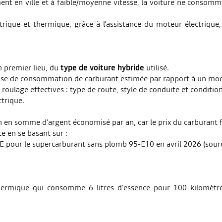
ent en ville et à faible/moyenne vitesse, la voiture ne consomm
trique et thermique, grâce à l’assistance du moteur électriq
 premier lieu, du
type de voiture hybride
utilisé.
isse de consommation de carburant estimée par rapport à un modè
roulage effectives : type de route, style de conduite et conditi
ctrique.
n en somme d’argent économisé par an, car le prix du carburant 
te en se basant sur :
SEE pour le supercarburant sans plomb 95-E10 en avril 2026 (source
thermique qui consomme 6 litres d’essence pour 100 kilomètr