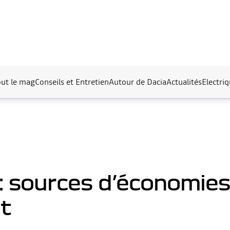
out le mag
Conseils et Entretien
Autour de Dacia
Actualités
Electri
 : sources d’économie
t