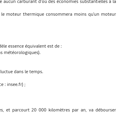
e aucun carburant d’où des économies substantielles à la
ue, le moteur thermique consommera moins qu’un moteur
le essence équivalent est de :
ons météorologiques).
fluctue dans le temps.
 : insee.fr) ;
es, et parcourt 20 000 kilomètres par an, va débourser