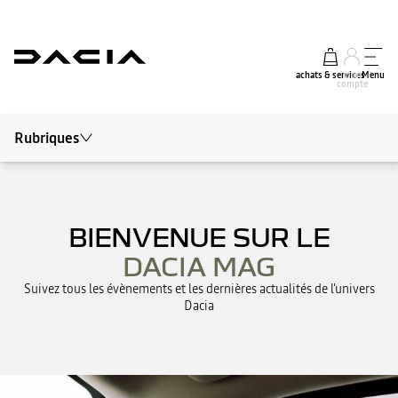
achats & services
mon
Menu
compte
Rubriques
Tout le mag
Conseils et Entretien
Autour de Dacia
BIENVENUE SUR LE
DACIA MAG
Actualités
Suivez tous les évènements et les dernières actualités de l'univers
Dacia
Electrique