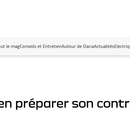
out le mag
Conseils et Entretien
Autour de Dacia
Actualités
Electri
ien préparer son cont