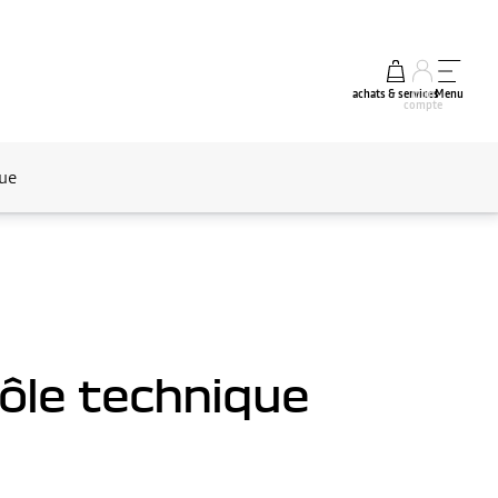
achats & services
mon
Menu
compte
que
rôle technique