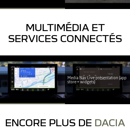
JE REFUSE
J'ACCEPTE
MULTIMÉDIA ET
SERVICES CONNECTÉS
YouTube utilise des traceurs lors de la visualisation de vidéos
hébergées sur son site, afin de personnaliser les annonces. Pour
regarder cette vidéo, vous devez autoriser les cookies sociaux sur
Media Nav Live présentation (app
notre site. Vous pouvez revenir sur votre choix à tout moment. Plus
store + widgets)
d'informations sur la Politique de cookie YouTube :
https://www.google.fr/intl/fr/policies/privacy
JE REFUSE
J'ACCEPTE
ENCORE PLUS DE
DACIA