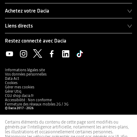
Achetez votre Dacia
Liens directs
Restez connecté avec Dacia
Informations légales site
Vos données personnelles
Data Act
Cookies
Gérer mes cookies
Gérer Utiq
CGU shop.dacia.fr
Accessibilité : Non conforme
Fermeture des réseaux mobiles 2G / 3G
© Dacia 2017 - 2026
Certains éléments du contenu de cette page sont modifiés ou
générés par l'intelligence artificielle, notamment les arrières-plans,
les illustrations et occasionnellement certaines personnes.
Néanmoins les véhicules présentés ne sont pas générés par IA afin