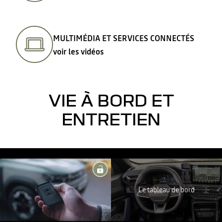
MULTIMÉDIA ET SERVICES CONNECTÉS
voir les vidéos
VIE À BORD ET
ENTRETIEN
YouTube utilise des traceurs lors de la visualisation de vidéos
hébergées sur son site, afin de personnaliser les annonces. Pour
regarder cette vidéo, vous devez autoriser les cookies sociaux sur
Le tableau de bord
notre site. Vous pouvez revenir sur votre choix à tout moment. Plus
d'informations sur la Politique de cookie YouTube :
https://www.google.fr/intl/fr/policies/privacy