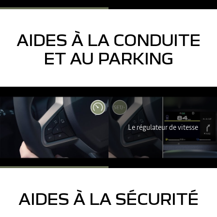
JE REFUSE
J'ACCEPTE
AIDES À LA CONDUITE
ET AU PARKING
YouTube utilise des traceurs lors de la visualisation de vidéos
hébergées sur son site, afin de personnaliser les annonces. Pour
regarder cette vidéo, vous devez autoriser les cookies sociaux sur
Le régulateur de vitesse
notre site. Vous pouvez revenir sur votre choix à tout moment. Plus
d'informations sur la Politique de cookie YouTube :
https://www.google.fr/intl/fr/policies/privacy
JE REFUSE
J'ACCEPTE
AIDES À LA SÉCURITÉ