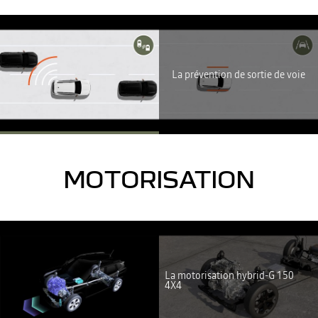
YouTube utilise des traceurs lors de la visualisation de vidéos
hébergées sur son site, afin de personnaliser les annonces. Pour
regarder cette vidéo, vous devez autoriser les cookies sociaux sur
La prévention de sortie de voie
notre site. Vous pouvez revenir sur votre choix à tout moment. Plus
d'informations sur la Politique de cookie YouTube :
https://www.google.fr/intl/fr/policies/privacy
JE REFUSE
J'ACCEPTE
MOTORISATION
YouTube utilise des traceurs lors de la visualisation de vidéos
hébergées sur son site, afin de personnaliser les annonces. Pour
regarder cette vidéo, vous devez autoriser les cookies sociaux sur
La motorisation hybrid-G 150
notre site. Vous pouvez revenir sur votre choix à tout moment. Plus
4X4
d'informations sur la Politique de cookie YouTube :
https://www.google.fr/intl/fr/policies/privacy