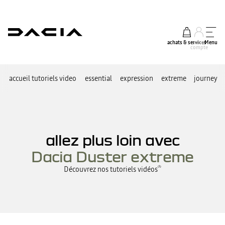
achats & services
mon
Menu
compte
accueil tutoriels video
essential
expression
extreme
journey
allez plus loin avec
Dacia Duster extreme
Découvrez nos tutoriels vidéos
⁽¹⁾