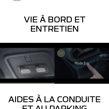
VIE À BORD ET
ENTRETIEN
YouTube utilise des traceurs lors de la visualisation de vidéos
hébergées sur son site, afin de personnaliser les annonces. Pour
regarder cette vidéo, vous devez autoriser les cookies sociaux sur
Mode Eco
notre site. Vous pouvez revenir sur votre choix à tout moment. Plus
d'informations sur la Politique de cookie YouTube :
https://www.google.fr/intl/fr/policies/privacy
JE REFUSE
J'ACCEPTE
AIDES À LA CONDUITE
ET AU PARKING