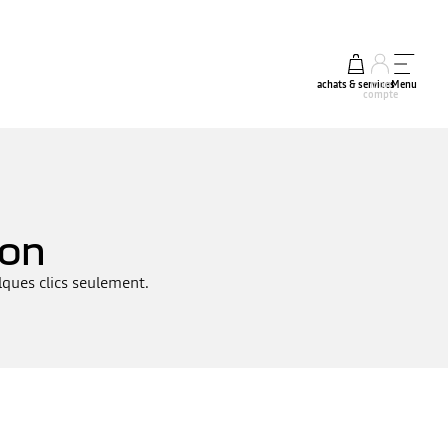
achats & services
mon
Menu
compte
ion
lques clics seulement.