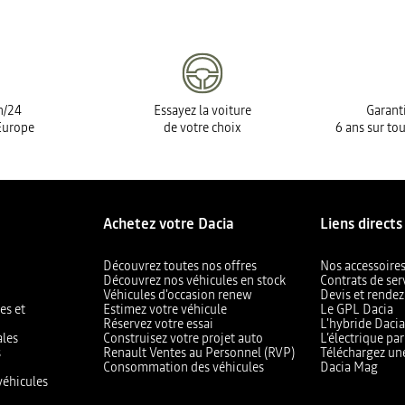
h/24
Essayez la voiture
Garanti
Europe
de votre choix
6 ans sur tou
Achetez votre Dacia
Liens directs
Découvrez toutes nos offres
Nos accessoire
Découvrez nos véhicules en stock
Contrats de ser
Véhicules d'occasion renew
Devis et rendez
es et
Estimez votre véhicule
Le GPL Dacia
Réservez votre essai
L'hybride Daci
ales
Construisez votre projet auto
L’électrique pa
s
Renault Ventes au Personnel (RVP)
Téléchargez un
Consommation des véhicules
Dacia Mag
véhicules