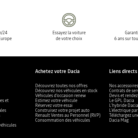
h/24
Essayez la voiture
Garanti
Europe
de votre choix
6 ans sur tou
Achetez votre Dacia
Liens directs
Découvrez toutes nos offres
Nos accessoire
Découvrez nos véhicules en stock
Contrats de ser
Véhicules d'occasion renew
Devis et rendez
es et
Estimez votre véhicule
Le GPL Dacia
Réservez votre essai
L'hybride Daci
ales
Construisez votre projet auto
L’électrique pa
s
Renault Ventes au Personnel (RVP)
Téléchargez un
Consommation des véhicules
Dacia Mag
véhicules