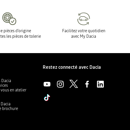
e pièces d'origine
Facilitez votre quotidien
tes les pièces de tolerie
avec My Dacia
Restez connecté avec Dacia
s Dacia
vices
 vous en atelier
a
r Dacia
e brochure