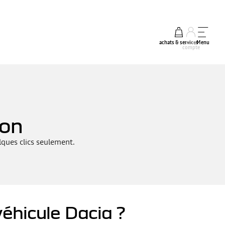
achats & services
mon
Menu
compte
ion
lques clics seulement.
éhicule Dacia ?