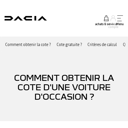
achats & services
mon
Menu
compte
Comment obtenir la cote ?
Cote gratuite ?
Critères de calcul
Qu
COMMENT OBTENIR LA
COTE D'UNE VOITURE
D'OCCASION ?