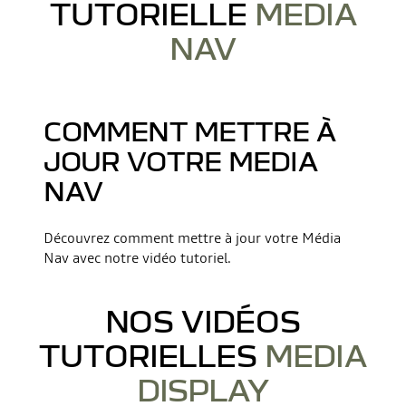
L’appareil est automatiquement enregistré et connecté au véhicule.
TUTORIELLE
MEDIA
NAV
Le mot de passe s'affichera sur « Media Nav ».
NB : Vous pouvez changer le code en appuyant sur « Modif » .
COMMENT METTRE À
JOUR VOTRE MEDIA
NAV
Découvrez comment mettre à jour votre Média
Nav avec notre vidéo tutoriel.
NOS VIDÉOS
TUTORIELLES
MEDIA
DISPLAY