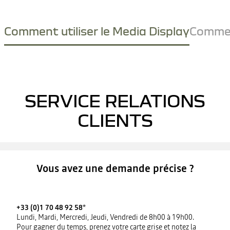
Comment utiliser le Media Display
Comment
YouTube utilise des traceurs lors de la visualisation de vidéos
hébergées sur son site, afin de personnaliser les annonces.
SERVICE RELATIONS
Pour regarder cette vidéo, vous devez autoriser les cookies
sociaux sur notre site. Vous pouvez revenir sur votre choix à
CLIENTS
tout moment. Plus d'informations sur la Politique de cookie
YouTube : https://www.google.fr/intl/fr/policies/privacy
JE REFUSE
Vous avez une demande précise ?
J'ACCEPTE
+33 (0)1 70 48 92 58
*
Lundi, Mardi, Mercredi, Jeudi, Vendredi de 8h00 à 19h00.
Pour gagner du temps, prenez votre carte grise et notez la