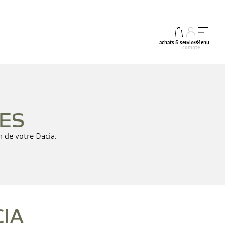
achats & services
mon
Menu
compte
CES
n de votre Dacia.
IA