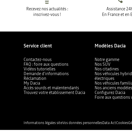
Recevez nos actualités :
Assistance 24
inscrivez-vous !
En France et en 
Service client
Modèles Dacia
Contactez-nous
Notre gamme
FAQ : foire aux questions
Nos SUV
Vidéos tutorielles
Nos citadines
Demande d'informations
Nos véhicules hybrid
Réclamation
électriques
My Dacia
Nos véhicules famili
Accès sourds et malentendants
Nos anciens modèle
Trouvez votre établissement Dacia
Configurez Dacia
Foire aux questions 
Informations légales site
Vos données personnelles
Data Act
Cookies
Gé