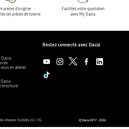
e pièces d'origine
Facilitez votre quotidien
tes les pièces de tolerie
avec My Dacia
Restez connecté avec Dacia
s Dacia
vices
 vous en atelier
a
r Dacia
e brochure
es réseaux mobiles 2G / 3G
© Dacia 2017 - 2026