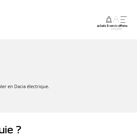
achats & services
mon
Menu
compte
ler en Dacia électrique.
uie ?