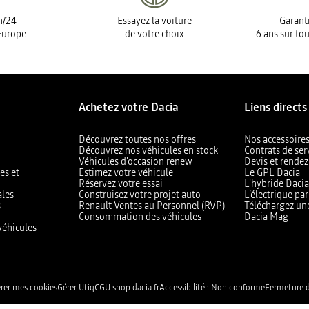
h/24
Essayez la voiture
Garanti
Europe
de votre choix
6 ans sur tou
Achetez votre Dacia
Liens directs
Découvrez toutes nos offres
Nos accessoire
Découvrez nos véhicules en stock
Contrats de ser
Véhicules d'occasion renew
Devis et rendez
es et
Estimez votre véhicule
Le GPL Dacia
Réservez votre essai
L'hybride Daci
ales
Construisez votre projet auto
L’électrique pa
s
Renault Ventes au Personnel (RVP)
Téléchargez un
Consommation des véhicules
Dacia Mag
véhicules
rer mes cookies
Gérer Utiq
CGU shop.dacia.fr
Accessibilité : Non conforme
Fermeture d