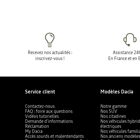
Recevez nos actualités :
Assistance 24
inscrivez-vous !
En France et en 
Service client
Modèles Dacia
Contactez-nous
Notre gamme
FAQ : foire aux questions
Nos SUV
Vidéos tutorielles
Nos citadines
Demande d'informations
Nos véhicules hybrid
Réclamation
électriques
My Dacia
Nos véhicules famili
Accès sourds et malentendants
Nos anciens modèle