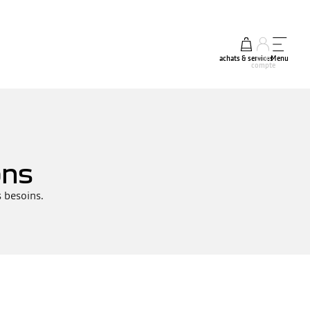
achats & services
mon
Menu
compte
ons
s besoins.