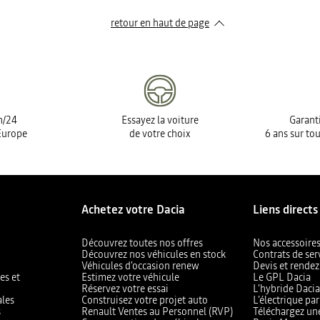
retour en haut de page​
h/24
Essayez la voiture
Garanti
Europe
de votre choix
6 ans sur tou
Achetez votre Dacia
Liens directs
Découvrez toutes nos offres
Nos accessoire
Découvrez nos véhicules en stock
Contrats de ser
Véhicules d'occasion renew
Devis et rendez
es et
Estimez votre véhicule
Le GPL Dacia
Réservez votre essai
L'hybride Daci
ales
Construisez votre projet auto
L’électrique pa
s
Renault Ventes au Personnel (RVP)
Téléchargez un