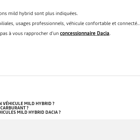
ions mild hybrid sont plus indiquées.
liales, usages professionnels, véhicule confortable et connecté..
z pas à vous rapprocher d'un
concessionnaire Dacia
.
N VÉHICULE MILD HYBRID ?
 CARBURANT ?
ICULES MILD HYBRID DACIA ?