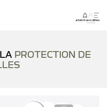
achats & services
mon
Menu
compte
 LA
PROTECTION DE
LLES