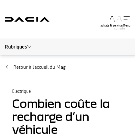
achats & services
mon
Menu
compte
Rubriques
Tout le mag
Conseils et Entretien
Retour à l’accueil du Mag
Autour de Dacia
Actualités
Electrique
Combien coûte la
Electrique
recharge d’un
véhicule