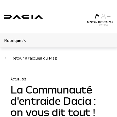
achats & services
mon
Menu
compte
Rubriques
Tout le mag
Conseils et Entretien
Retour à l’accueil du Mag
Autour de Dacia
Actualités
Actualités
La Communauté
Electrique
d'entraide Dacia :
on vous dit tout !