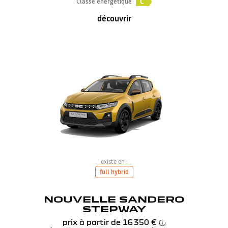
C
Classe énergétique
découvrir
existe en :
full hybrid
NOUVELLE SANDERO
STEPWAY
prix à partir de
16 350 €