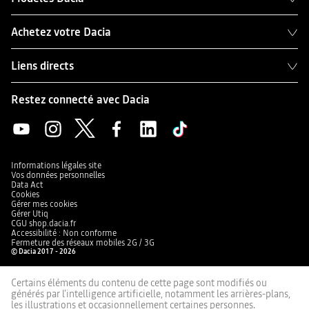
Achetez votre Dacia
Liens directs
Restez connecté avec Dacia
Informations légales site
Vos données personnelles
Data Act
Cookies
Gérer mes cookies
Gérer Utiq
CGU shop.dacia.fr
Accessibilité : Non conforme
Fermeture des réseaux mobiles 2G / 3G
© Dacia 2017 - 2026
Certains éléments du contenu de cette page sont modifiés ou
générés par l'intelligence artificielle, notamment les arrières-plans,
les illustrations et occasionnellement certaines personnes.