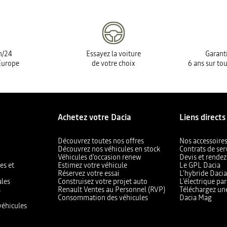
h/24
Essayez la voiture
Garanti
Europe
de votre choix
6 ans sur tou
Achetez votre Dacia
Liens directs
Découvrez toutes nos offres
Nos accessoire
Découvrez nos véhicules en stock
Contrats de ser
Véhicules d'occasion renew
Devis et rendez
es et
Estimez votre véhicule
Le GPL Dacia
Réservez votre essai
L'hybride Daci
ales
Construisez votre projet auto
L’électrique pa
s
Renault Ventes au Personnel (RVP)
Téléchargez un
Consommation des véhicules
Dacia Mag
véhicules