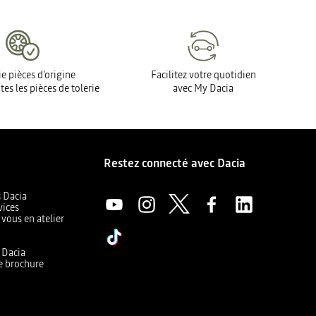
e pièces d'origine
Facilitez votre quotidien
tes les pièces de tolerie
avec My Dacia
Restez connecté avec Dacia
s Dacia
vices
 vous en atelier
a
r Dacia
e brochure