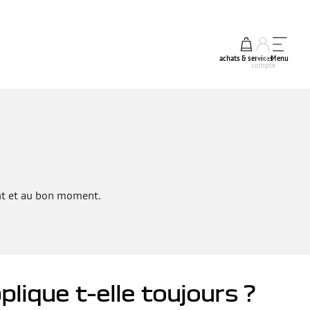
achats & services
mon
Menu
compte
ent et au bon moment.
plique t-elle toujours ?