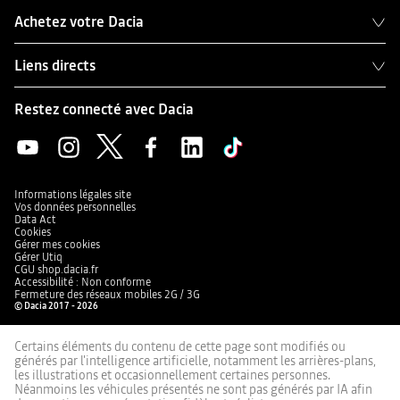
Achetez votre Dacia
Liens directs
Restez connecté avec Dacia
Informations légales site
Vos données personnelles
Data Act
Cookies
Gérer mes cookies
Gérer Utiq
CGU shop.dacia.fr
Accessibilité : Non conforme
Fermeture des réseaux mobiles 2G / 3G
© Dacia 2017 - 2026
Certains éléments du contenu de cette page sont modifiés ou
générés par l'intelligence artificielle, notamment les arrières-plans,
les illustrations et occasionnellement certaines personnes.
Néanmoins les véhicules présentés ne sont pas générés par IA afin