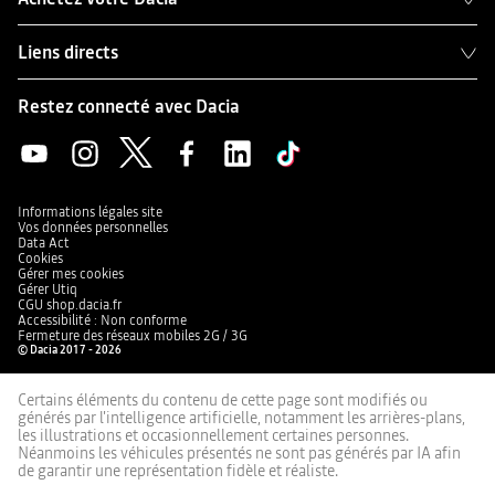
Liens directs
Restez connecté avec Dacia
Informations légales site
Vos données personnelles
Data Act
Cookies
Gérer mes cookies
Gérer Utiq
CGU shop.dacia.fr
Accessibilité : Non conforme
Fermeture des réseaux mobiles 2G / 3G
© Dacia 2017 - 2026
Certains éléments du contenu de cette page sont modifiés ou
générés par l'intelligence artificielle, notamment les arrières-plans,
les illustrations et occasionnellement certaines personnes.
Néanmoins les véhicules présentés ne sont pas générés par IA afin
de garantir une représentation fidèle et réaliste.