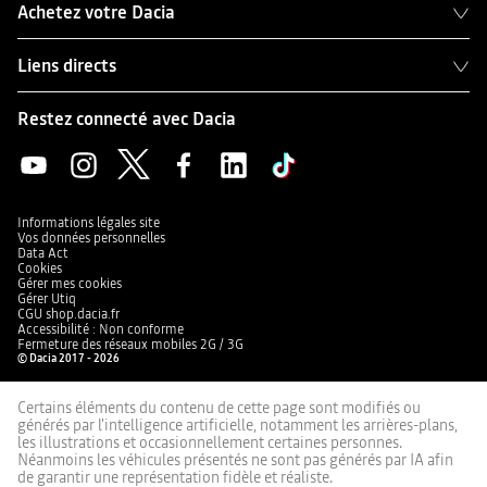
Achetez votre Dacia
Liens directs
Restez connecté avec Dacia
Informations légales site
Vos données personnelles
Data Act
Cookies
Gérer mes cookies
Gérer Utiq
CGU shop.dacia.fr
Accessibilité : Non conforme
Fermeture des réseaux mobiles 2G / 3G
© Dacia 2017 - 2026
Certains éléments du contenu de cette page sont modifiés ou
générés par l'intelligence artificielle, notamment les arrières-plans,
les illustrations et occasionnellement certaines personnes.
Néanmoins les véhicules présentés ne sont pas générés par IA afin
de garantir une représentation fidèle et réaliste.