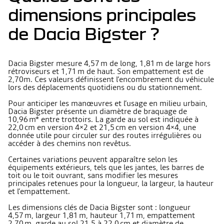
dimensions principales
de Dacia Bigster ?
Dacia Bigster mesure 4,57 m de long, 1,81 m de large hors
rétroviseurs et 1,71 m de haut. Son empattement est de
2,70m. Ces valeurs définissent l’encombrement du véhicule
lors des déplacements quotidiens ou du stationnement.
Pour anticiper les manœuvres et l’usage en milieu urbain,
Dacia Bigster présente un diamètre de braquage de
10,96 m* entre trottoirs. La garde au sol est indiquée à
22,0 cm en version 4×2 et 21,5 cm en version 4×4, une
donnée utile pour circuler sur des routes irrégulières ou
accéder à des chemins non revêtus.
Certaines variations peuvent apparaître selon les
équipements extérieurs, tels que les jantes, les barres de
toit ou le toit ouvrant, sans modifier les mesures
principales retenues pour la longueur, la largeur, la hauteur
et l’empattement.
Les dimensions clés de Dacia Bigster sont : longueur
4,57 m, largeur 1,81 m, hauteur 1,71 m, empattement
2,70 m, garde au sol 21,5 à 22,0 cm et diamètre de