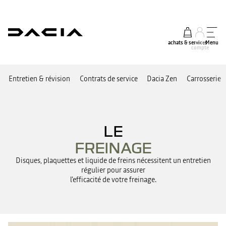
achats & services
mon
Menu
compte
Entretien & révision
Contrats de service
Dacia Zen
Carrosserie e
LE
FREINAGE
Disques, plaquettes et liquide de freins nécessitent un entretien
régulier pour assurer
l'efficacité de votre freinage.