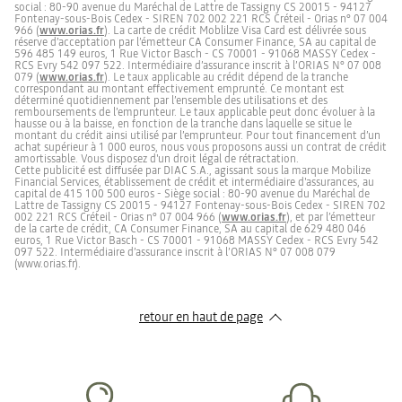
social : 80-90 avenue du Maréchal de Lattre de Tassigny CS 20015 - 94127
Fontenay-sous-Bois Cedex - SIREN 702 002 221 RCS Créteil - Orias n° 07 004
966 (
www.orias.fr
). La carte de crédit Moblilze Visa Card est délivrée sous
réserve d’acceptation par l’émetteur CA Consumer Finance, SA au capital de
596 485 149 euros, 1 Rue Victor Basch - CS 70001 - 91068 MASSY Cedex -
RCS Evry 542 097 522. Intermédiaire d’assurance inscrit à l’ORIAS N° 07 008
079 (
www.orias.fr
). Le taux applicable au crédit dépend de la tranche
correspondant au montant effectivement emprunté. Ce montant est
déterminé quotidiennement par l’ensemble des utilisations et des
remboursements de l’emprunteur. Le taux applicable peut donc évoluer à la
hausse ou à la baisse, en fonction de la tranche dans laquelle se situe le
montant du crédit ainsi utilisé par l’emprunteur. Pour tout financement d’un
achat supérieur à 1 000 euros, nous vous proposons aussi un contrat de crédit
amortissable. Vous disposez d'un droit légal de rétractation.
Cette publicité est diffusée par DIAC S.A., agissant sous la marque Mobilize
Financial Services, établissement de crédit et intermédiaire d'assurances, au
capital de 415 100 500 euros - Siège social : 80-90 avenue du Maréchal de
Lattre de Tassigny CS 20015 - 94127 Fontenay-sous-Bois Cedex - SIREN 702
002 221 RCS Créteil - Orias n° 07 004 966 (
www.orias.fr
), et par l’émetteur
de la carte de crédit, CA Consumer Finance, SA au capital de 629 480 046
euros, 1 Rue Victor Basch - CS 70001 - 91068 MASSY Cedex - RCS Evry 542
097 522. Intermédiaire d’assurance inscrit à l’ORIAS N° 07 008 079
(www.orias.fr).
retour en haut de page​