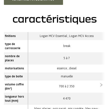
caractéristiques
finitions
Logan MCV Essential ; Logan MCV Access
type de
break
carrosserie
nombre de
5 à 7
places
motorisations
essence ; diesel
type de boite
manuelle
volume coffre
700 à 2 350
(dm
)
3
longueur hors
4 470
tout (mm)
blanc glacier ; noir nacré ; gris comète ; bleu navy ;