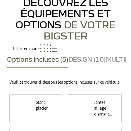
DÉCOUVREZ LES
ÉQUIPEMENTS ET
OPTIONS
DE VOTRE
BIGSTER
afficher en mode
Options incluses (5)
DESIGN (10)
MULTIME
Veuillez trouver ci-dessous les options incluses sur ce véhicule
blanc
Jantes
glacier
alliage
diamantées
noires 19"
RASAN