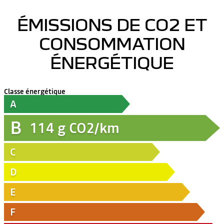
ÉMISSIONS DE CO2 ET
CONSOMMATION
ÉNERGÉTIQUE
Classe énergétique
A
B
114
g CO2/km
C
D
E
F