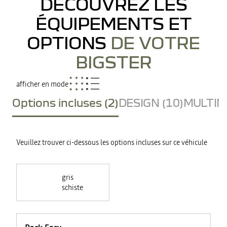
DÉCOUVREZ LES
ÉQUIPEMENTS ET
OPTIONS
DE VOTRE
BIGSTER
afficher en mode
Options incluses (2)
DESIGN (10)
MULTIME
Veuillez trouver ci-dessous les options incluses sur ce véhicule
gris
schiste