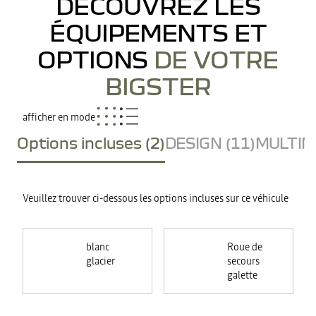
DÉCOUVREZ LES
ÉQUIPEMENTS ET
OPTIONS
DE VOTRE
BIGSTER
afficher en mode
Options incluses (2)
DESIGN (11)
MULTIME
Veuillez trouver ci-dessous les options incluses sur ce véhicule
blanc
Roue de
glacier
secours
galette