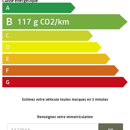
Classe énergétique
A
B
117
g CO2/km
C
D
E
F
G
Estimez votre véhicule toutes marques en 3 minutes
Renseignez votre immatriculation