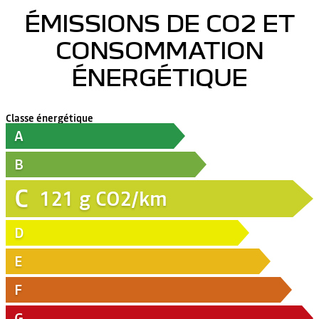
ÉMISSIONS DE CO2 ET
CONSOMMATION
ÉNERGÉTIQUE
Classe énergétique
A
B
C
121
g CO2/km
D
E
F
G