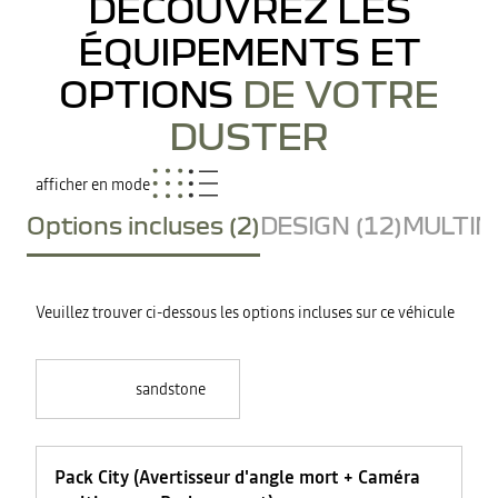
DÉCOUVREZ LES
ÉQUIPEMENTS ET
OPTIONS
DE VOTRE
DUSTER
afficher en mode
Options incluses (2)
DESIGN (12)
MULTIME
Veuillez trouver ci-dessous les options incluses sur ce véhicule
sandstone
Pack City (Avertisseur d'angle mort + Caméra