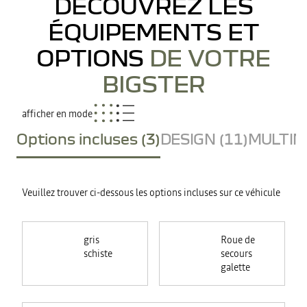
DÉCOUVREZ LES
ÉQUIPEMENTS ET
OPTIONS
DE VOTRE
BIGSTER
afficher en mode
Options incluses (3)
DESIGN (11)
MULTIME
Veuillez trouver ci-dessous les options incluses sur ce véhicule
gris
Roue de
schiste
secours
galette