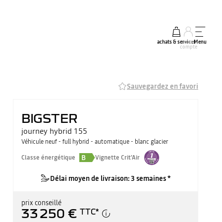
achats & services
mon
Menu
compte
Sauvegardez en favori
BIGSTER
journey hybrid 155
Véhicule neuf - full hybrid - automatique - blanc glacier
B
Classe énergétique
Vignette Crit'Air
Délai moyen de livraison: 3 semaines *
prix conseillé
33 250 €
TTC
*