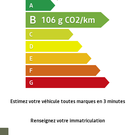
A
B
106
g CO2/km
C
D
E
F
G
Estimez votre véhicule toutes marques en 3 minutes
Renseignez votre immatriculation