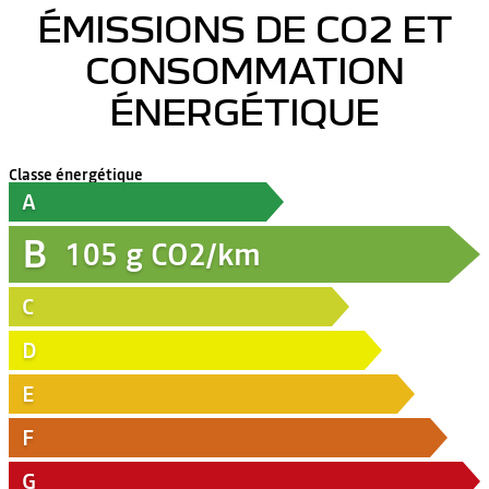
ÉMISSIONS DE CO2 ET
CONSOMMATION
ÉNERGÉTIQUE
Classe énergétique
A
B
105
g CO2/km
C
D
E
F
G