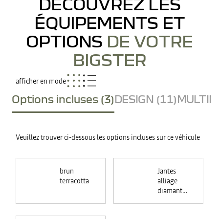
DÉCOUVREZ LES
ÉQUIPEMENTS ET
OPTIONS
DE VOTRE
BIGSTER
afficher en mode
Options incluses (3)
DESIGN (11)
MULTIME
Veuillez trouver ci-dessous les options incluses sur ce véhicule
brun
Jantes
terracotta
alliage
diamantées
18"
TAGASAN