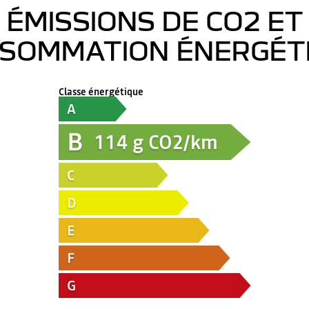
ÉMISSIONS DE CO2 ET
SOMMATION ÉNERGÉT
Classe énergétique
A
B
114
g CO2/km
C
D
E
F
G