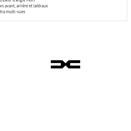
tisseur d'angle mort
rs avant, arrière et latéraux
ra multi-vues