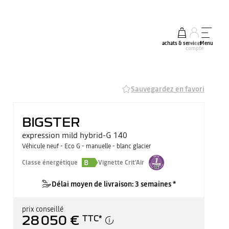
achats & services
mon
Menu
compte
Sauvegardez en favori
BIGSTER
expression mild hybrid-G 140
Véhicule neuf - Eco G - manuelle - blanc glacier
B
Classe énergétique
Vignette Crit'Air
Délai moyen de livraison: 3 semaines *
prix conseillé
28 050 €
TTC
*