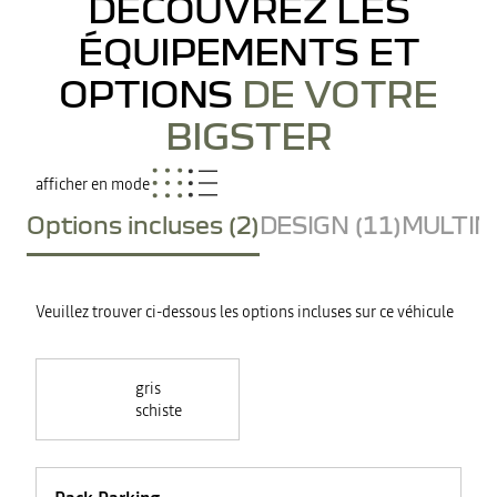
DÉCOUVREZ LES
ÉQUIPEMENTS ET
OPTIONS
DE VOTRE
BIGSTER
afficher en mode
Options incluses (2)
DESIGN (11)
MULTIME
Veuillez trouver ci-dessous les options incluses sur ce véhicule
gris
schiste