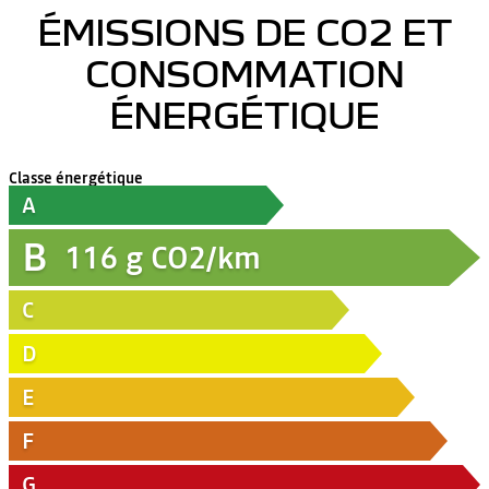
ÉMISSIONS DE CO2 ET
CONSOMMATION
ÉNERGÉTIQUE
Classe énergétique
A
B
116
g CO2/km
C
D
E
F
G