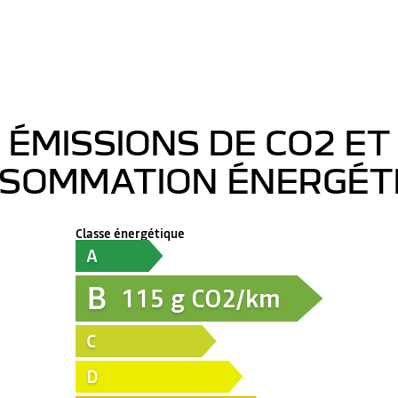
ÉMISSIONS DE CO2 ET
SOMMATION ÉNERGÉT
Classe énergétique
A
B
115
g CO2/km
C
D