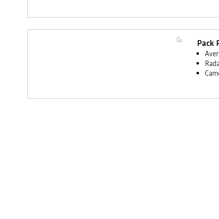
Pack 
Aver
Rada
Camé