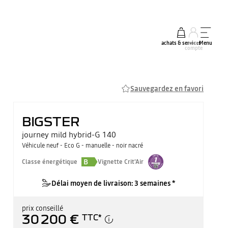
achats & services
mon
Menu
compte
Sauvegardez en favori
BIGSTER
journey mild hybrid-G 140
Véhicule neuf - Eco G - manuelle - noir nacré
B
Classe énergétique
Vignette Crit'Air
Délai moyen de livraison: 3 semaines *
prix conseillé
30 200 €
TTC
*