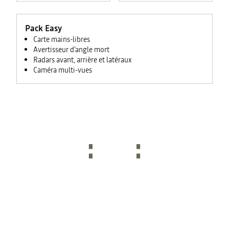
connectée
avec trafic
Pack Easy
en temps
réel + son
Carte mains-libres
3D
Avertisseur d'angle mort
d’Arkamys®
Radars avant, arrière et latéraux
6HP)
Caméra multi-vues