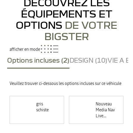
DÉCOUVREZ LES
ÉQUIPEMENTS ET
OPTIONS
DE VOTRE
BIGSTER
afficher en mode
Options incluses (2)
DESIGN (10)
VIE A B
Veuillez trouver ci-dessous les options incluses sur ce véhicule
gris
Nouveau
schiste
Media Nav
Live
(Navigation
connectée