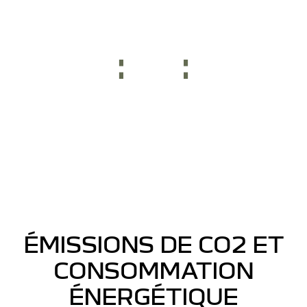
avec trafic
en temps
réel + son
3D
d’Arkamys®
6HP)
ÉMISSIONS DE CO2 ET
CONSOMMATION
ÉNERGÉTIQUE