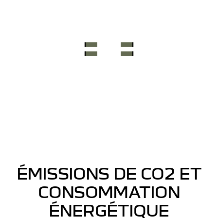
avec trafic
en temps
réel + son
3D
d’Arkamys®
6HP)
ÉMISSIONS DE CO2 ET
CONSOMMATION
ÉNERGÉTIQUE