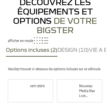
DÉCOUVREZ LES
ÉQUIPEMENTS ET
OPTIONS
DE VOTRE
BIGSTER
afficher en mode
Options incluses (2)
DESIGN (10)
VIE A B
Veuillez trouver ci-dessous les options incluses sur ce véhicule
vert cèdre
Nouveau
Media Nav
Live
(Navigation
connectée