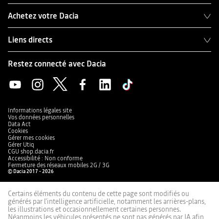
Achetez votre Dacia
Liens directs
Restez connecté avec Dacia
Informations légales site
Vos données personnelles
Data Act
Cookies
Gérer mes cookies
Gérer Utiq
CGU shop.dacia.fr
Accessibilité : Non conforme
Fermeture des réseaux mobiles 2G / 3G
© Dacia 2017 - 2026
Certains éléments du contenu de cette page sont modifiés ou
générés par l'intelligence artificielle, notamment les arrières-plans,
les illustrations et occasionnellement certaines personnes.
Néanmoins les véhicules présentés ne sont pas générés par IA afin