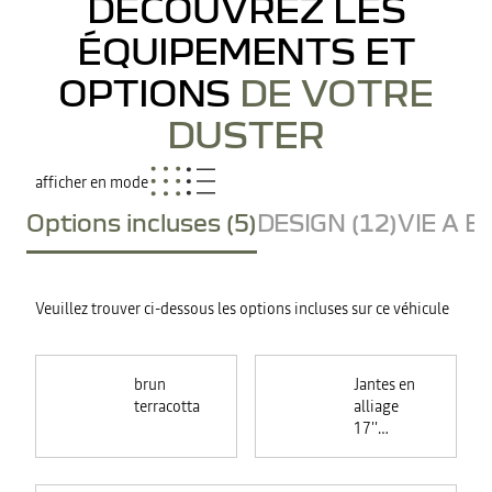
DÉCOUVREZ LES
ÉQUIPEMENTS ET
OPTIONS
DE VOTRE
DUSTER
afficher en mode
Options incluses (5)
DESIGN (12)
VIE A B
Veuillez trouver ci-dessous les options incluses sur ce véhicule
brun
Jantes en
terracotta
alliage
17''
TERGAN
noires