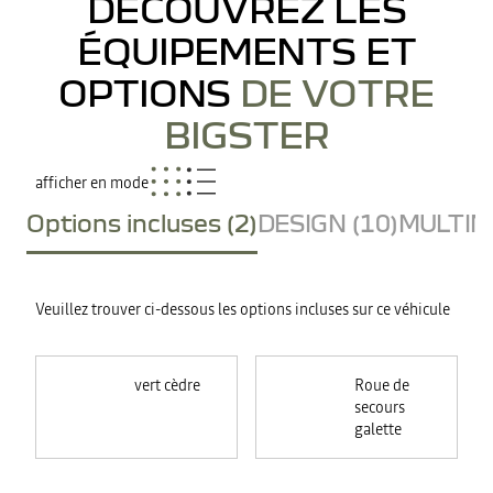
DÉCOUVREZ LES
ÉQUIPEMENTS ET
OPTIONS
DE VOTRE
BIGSTER
afficher en mode
Options incluses (2)
DESIGN (10)
MULTIME
Veuillez trouver ci-dessous les options incluses sur ce véhicule
vert cèdre
Roue de
secours
galette