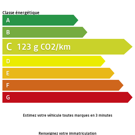
Classe énergétique
A
B
C
123
g CO2/km
D
E
F
G
Estimez votre véhicule toutes marques en 3 minutes
Renseignez votre immatriculation