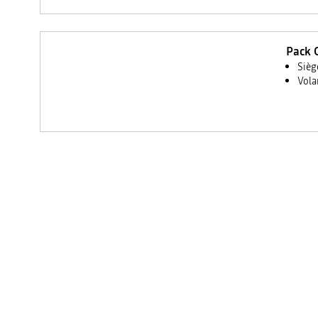
Pack C
Sièg
Vola