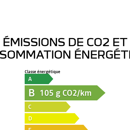
ÉMISSIONS DE CO2 ET
SOMMATION ÉNERGÉT
Classe énergétique
A
B
105
g CO2/km
C
D