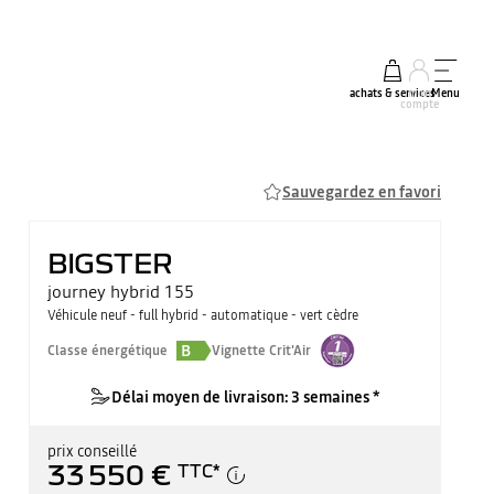
achats & services
mon
Menu
compte
Sauvegardez en favori
BIGSTER
journey hybrid 155
Véhicule neuf - full hybrid - automatique - vert cèdre
B
Classe énergétique
Vignette Crit'Air
Délai moyen de livraison: 3 semaines *
prix conseillé
33 550 €
TTC
*