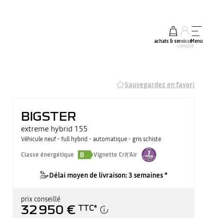
achats & services
mon
Menu
compte
Sauvegardez en favori
BIGSTER
extreme hybrid 155
Véhicule neuf - full hybrid - automatique - gris schiste
B
Classe énergétique
Vignette Crit'Air
Délai moyen de livraison: 3 semaines *
prix conseillé
32 950 €
TTC
*