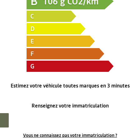
B
106
g CO2/km
C
D
E
F
G
Estimez votre véhicule toutes marques en 3 minutes
Renseignez votre immatriculation
Vous ne connaissez pas votre immatriculation ?